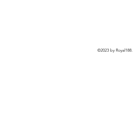
©2023 by Royal188.