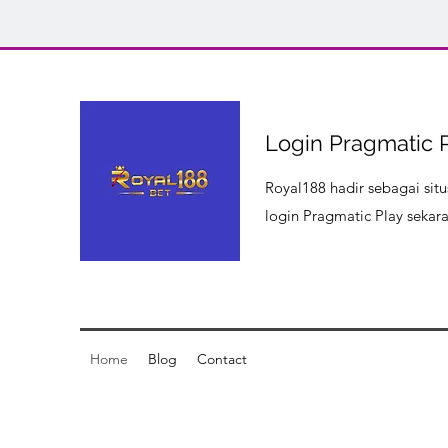
Login Pragmatic 
Royal188 hadir sebagai sit
login Pragmatic Play sekar
Home
Blog
Contact